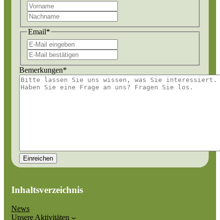
Vorname
Nachname
Email
*
E-
Mail
E-
eingeben
Mail
Bemerkungen
*
bestätigen
Inhaltsverzeichnis
News
Unsere Aktivitäten